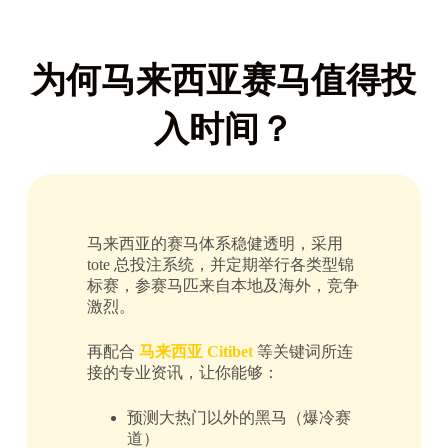
为何马来西亚赛马值得投
入时间？
马来西亚的赛马体系稳健透明，采用
tote 总投注系统，并定期举行各类型锦
标赛，参赛马匹来自本地及海外，竞争
激烈。
再配合
马来西亚 Citibet
等关键词所连
接的专业资讯，让你能够：
预测大热门以外的黑马（爆冷赛
道）