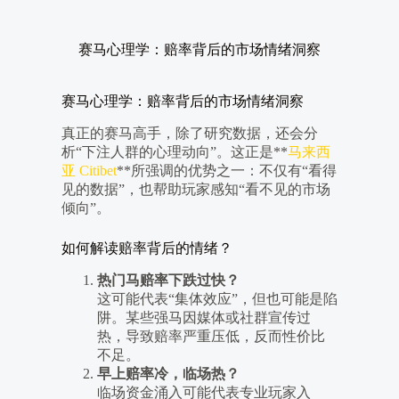
赛马心理学：赔率背后的市场情绪洞察
赛马心理学：赔率背后的市场情绪洞察
真正的赛马高手，除了研究数据，还会分
析“下注人群的心理动向”。这正是**
马来西
亚 Citibet
**所强调的优势之一：不仅有“看得
见的数据”，也帮助玩家感知“看不见的市场
倾向”。
如何解读赔率背后的情绪？
热门马赔率下跌过快？
这可能代表“集体效应”，但也可能是陷
阱。某些强马因媒体或社群宣传过
热，导致赔率严重压低，反而性价比
不足。
早上赔率冷，临场热？
临场资金涌入可能代表专业玩家入