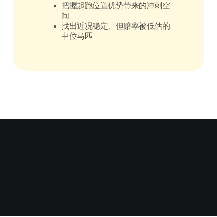
把握起跑位置优势带来的冲刺空
间
找出近况稳定、但赔率被低估的
中位马匹