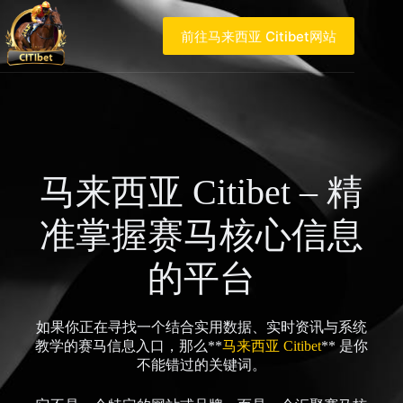
前往马来西亚 Citibet网站
马来西亚 Citibet – 精
准掌握赛马核心信息
的平台
如果你正在寻找一个结合实用数据、实时资讯与系统
教学的赛马信息入口，那么**
马来西亚 Citibet
** 是你
不能错过的关键词。